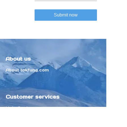
Submit now
About us
About tokfung.com
Customer services
Help Center
Feedback