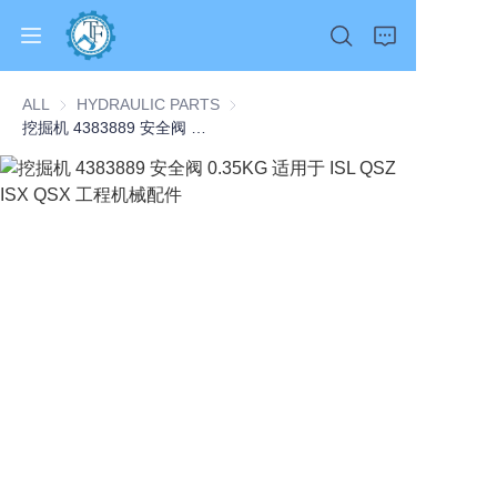
ALL
HYDRAULIC PARTS
HYDRAULIC PARTS
挖掘机 4383889 安全阀 0.35KG 适用于 ISL QSZ ISX QSX 工程机械配件
Home
Products
About Us
News