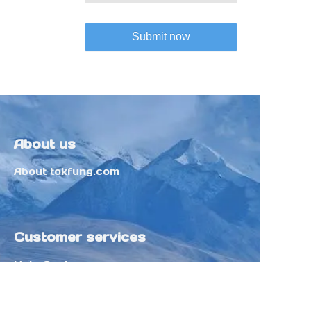
Submit now
About us
About tokfung.com
Customer services
Help Center
Feedback